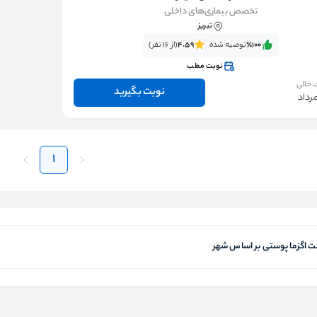
تخصص بیماری‌های داخلی
تبریز
٪100‌‌‌
توصیه شده
4.59
(از 16 نفر)
نوبت مطب
 خالی
نوبت بگیرید
1
 اگزما پوستی بر اساس شهر