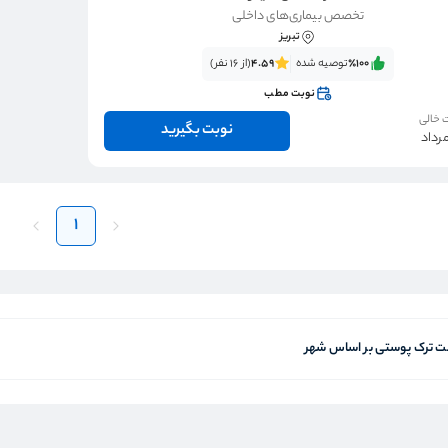
تخصص بیماری‌های داخلی
تبریز
٪100‌‌‌
توصیه شده
4.59
(از 16 نفر)
نوبت مطب
 خالی
نوبت بگیرید
1
 ترک پوستی بر اساس شهر