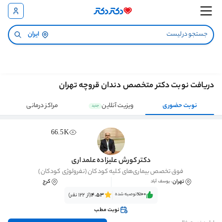
ایران
دریافت نوبت دکتر متخصص دندان قروچه تهران
نوبت حضوری
ویزیت آنلاین
مراکز درمانی
جدید
66.5K
دکتر کورش علیزاده علمداری
فوق تخصص بیماری‌های کلیه کودکان (نفرولوژی کودکان)
تهران
کرج
، یوسف آباد
٪100‌‌‌
توصیه شده
4.53
(از 122 نفر)
نوبت مطب