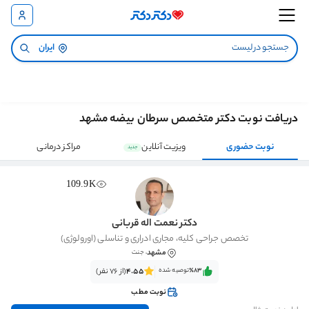
ایران
دریافت نوبت دکتر متخصص سرطان بیضه مشهد
نوبت حضوری
ویزیت آنلاین
مراکز درمانی
جدید
109.9K
دکتر نعمت اله قربانی
تخصص جراحی کلیه، مجاری ادراری و تناسلی (اورولوژی)
مشهد
، جنت
٪83‌‌‌
توصیه شده
4.55
(از 76 نفر)
نوبت مطب