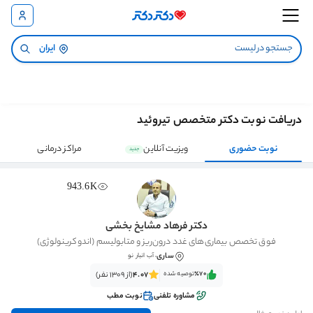
ایران
دریافت نوبت دکتر متخصص تیروئید
نوبت حضوری
ویزیت آنلاین
مراکز درمانی
جدید
943.6K
دکتر فرهاد مشایخ بخشی
فوق تخصص بیماری‌های غدد درون‌ریز و متابولیسم (اندوکرینولوژی)
ساری
، آب انبار نو
٪70‌‌‌
توصیه شده
4.07
(از 1309 نفر)
مشاوره تلفنی
نوبت مطب