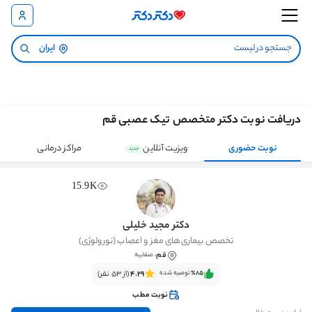
ایران
دریافت نوبت دکتر متخصص تیک عصبی قم
نوبت حضوری
ویزیت آنلاین
مراکز درمانی
جدید
15.9K
دکتر مجید خلیلی
تخصص بیماری‌های مغز و اعصاب (نورولوژی)
قم
، صفاییه
٪85‌‌‌
توصیه شده
4.29
(از 53 نفر)
نوبت مطب