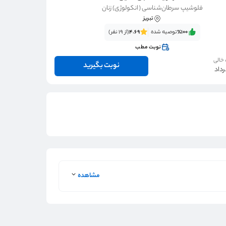
فلوشیپ سرطان‌شناسی (انکولوژی) زنان
تبریز
٪100‌‌‌
توصیه شده
4.69
(از 19 نفر)
نوبت مطب
 خالی
نوبت بگیرید
مشاهده