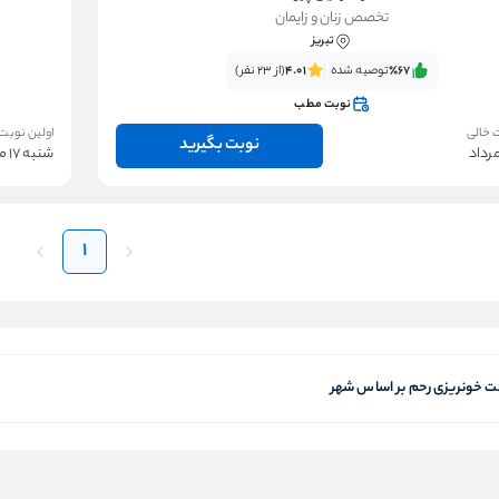
تخصص زنان و زایمان
تبریز
٪67‌‌‌
توصیه شده
4.01
(از 23 نفر)
نوبت مطب
 خالی
اولین نوبت
نوبت بگیرید
شنبه 17 مرداد
1
 خونریزی رحم بر اساس شهر