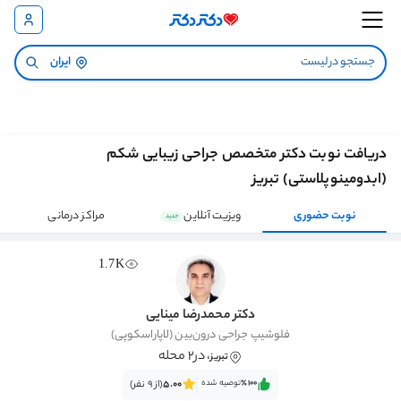
ایران
دریافت نوبت دکتر متخصص جراحی زیبایی شکم
(ابدومینوپلاستی) تبریز
نوبت حضوری
ویزیت آنلاین
مراکز درمانی
جدید
1.7K
دکتر محمدرضا مینایی
فلوشیپ جراحی درون‌بین (لاپاراسکوپی)
، در2 محله
تبریز
٪100‌‌‌
توصیه شده
5.00
(از 9 نفر)