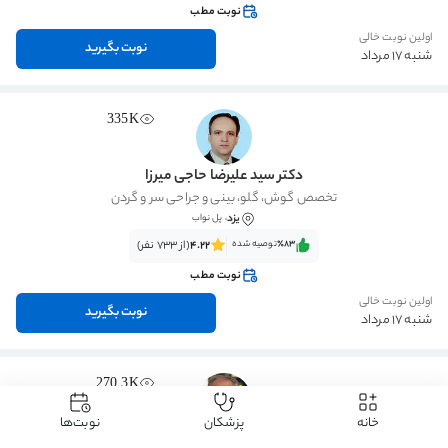
نوبت مطب
اولین نوبت خالی
نوبت بگیرید
شنبه 17 مرداد
335K
دکتر سید علیرضا حاجی میرزا
تخصص گوش، گلو، بینی و جراحی سر و گردن
یزد
، پل نواب
٪83‌‌‌
توصیه شده
4.22
(از 733 نفر)
نوبت مطب
اولین نوبت خالی
نوبت بگیرید
شنبه 17 مرداد
270.3K
خانه
پزشکان
نوبت‌ها
دکتر بهمن علیزاده