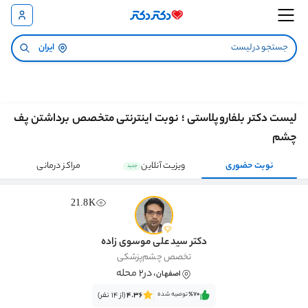
ایران
لیست دکتر بلفاروپلاستی ؛ نوبت اینترنتی متخصص برداشتن پف
چشم
نوبت حضوری
ویزیت آنلاین
مراکز درمانی
جدید
21.8K
دکتر سید علی موسوی زاده
تخصص چشم‌پزشکی
، در2 محله
اصفهان
٪70‌‌‌
توصیه شده
4.36
(از 14 نفر)