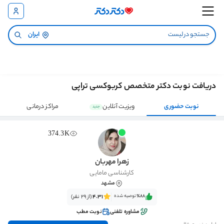
ایران
دریافت نوبت دکتر متخصص کربوکسی تراپی
نوبت حضوری
ویزیت آنلاین
مراکز درمانی
جدید
374.3K
زهرا مهربان
کارشناسی مامایی
مشهد
٪88‌‌‌
توصیه شده
4.31
(از 29 نفر)
مشاوره تلفنی
نوبت مطب