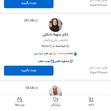
اولین نوبت خالی
نوبت بگیرید
شنبه 17 مرداد
185.9K
دکتر سهیلا نانکلی
تخصص زنان و زایمان
، در2 محله
کرمانشاه
٪57‌‌‌
توصیه شده
3.88
(از 257 نفر)
مشاوره تلفنی
نوبت مطب
اولین نوبت خالی
نوبت بگیرید
شنبه 17 مرداد
58.6K
دکتر محمود سهرابی
خانه
پزشکان
نوبت‌ها
تخصص بیماری‌های پوست (درماتولوژی)