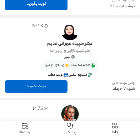
اولین نوبت خالی
نوبت بگیرید
دوشنبه 19 مرداد
20.1K
دکتر سپیده طهرانی قدیم
فلوشیپ نازایی و آی‌وی‌اف
تبریز
٪80‌‌‌
توصیه شده
4.05
(از 21 نفر)
مشاوره تلفنی
نوبت مطب
اولین نوبت خالی
نوبت بگیرید
شنبه 17 مرداد
14.7K
دکتر شرمین پژواک
خانه
پزشکان
نوبت‌ها
تخصص زنان و زایمان
تبریز