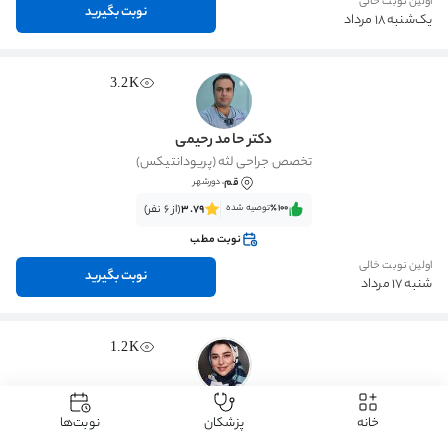
اولین نوبت خالی
نوبت بگیرید
یک‌شنبه 18 مرداد
3.2K
دکتر حامد رحیمی
تخصص جراحی لثه (پریودانتیکس)
قم
، دورشهر
٪100‌‌‌
توصیه شده
3.79
(از 6 نفر)
نوبت مطب
اولین نوبت خالی
نوبت بگیرید
شنبه 17 مرداد
1.2K
دکتر فاطمه کوهستانی
خانه
پزشکان
نوبت‌ها
تخصص دندانپزشکی ترمیمی
قم