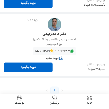
اولین نوبت خالی
نوبت بگیرید
یک‌شنبه 18 مرداد
3.2K
دکتر حامد رحیمی
تخصص جراحی لثه (پریودانتیکس)
قم
، دورشهر
٪100‌‌‌
توصیه شده
3.79
(از 6 نفر)
نوبت مطب
اولین نوبت خالی
نوبت بگیرید
شنبه 17 مرداد
1
خانه
پزشکان
نوبت‌ها
دکتردکتر
دکتر دندانپزشکی
دکتر ایمپلنت دندان
دکتر ایمپلنت دندان قم