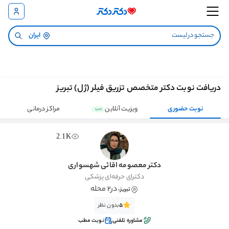
ایران
دریافت نوبت دکتر متخصص تزریق فیلر (ژل) تبریز
نوبت حضوری
ویزیت آنلاین
مراکز درمانی
جدید
2.1K
دکتر معصومه اقائی شهسواری
دکترای حرفه‌ای پزشکی
، در2 محله
تبریز
5
بدون نظر
مشاوره تلفنی
نوبت مطب