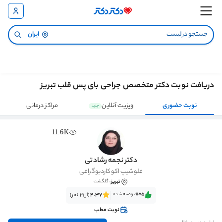
ایران
دریافت نوبت دکتر متخصص جراحی بای پس قلب تبریز
نوبت حضوری
ویزیت آنلاین
مراکز درمانی
جدید
11.6K
دکتر نجمه رشادتی
فلوشیپ اکوکاردیوگرافی
تبریز
، گلگشت
٪75‌‌‌
توصیه شده
4.37
(از 19 نفر)
نوبت مطب