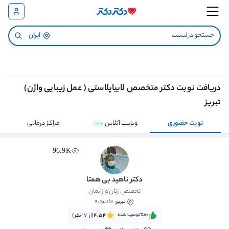
ایران
دریافت نوبت دکتر متخصص لابیاپلاستی ( عمل زیبایی واژن)
تبریز
نوبت حضوری
ویزیت آنلاین
مراکز درمانی
جدید
96.9K
دکتر ناهید بی همتا
تخصص زنان و زایمان
تبریز
، مقصودیه
٪80‌‌‌
توصیه شده
4.54
(از 17 نفر)