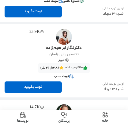
مشاوره تلفنی
نوبت مطب
اولین نوبت خالی
نوبت بگیرید
شنبه 17 مرداد
23.9K
دکتر نگار ابراهیم زاده
تخصص زنان و زایمان
تبریز
٪95‌‌‌
توصیه شده
4.86
(از 46 نفر)
نوبت مطب
اولین نوبت خالی
نوبت بگیرید
شنبه 17 مرداد
14.7K
خانه
پزشکان
نوبت‌ها
دکتر شرمین پژواک