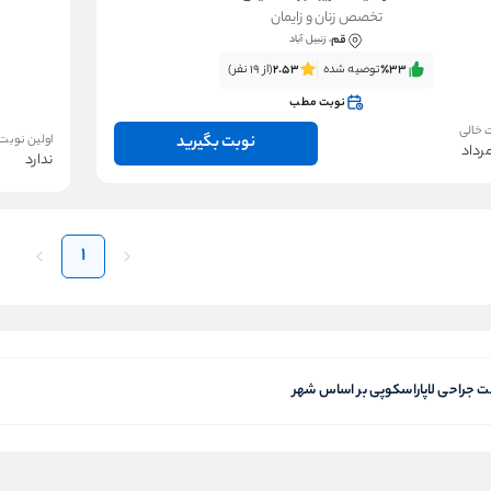
تخصص زنان و زایمان
قم
، زنبیل آباد
٪33‌‌‌
توصیه شده
2.53
(از 19 نفر)
نوبت مطب
 خالی
نوبت بگیرید
اولین نوبت
ندارد
1
 جراحی لاپاراسکوپی بر اساس شهر