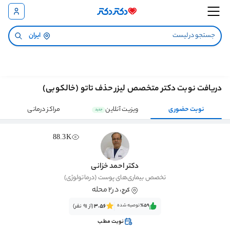
ایران
دریافت نوبت دکتر متخصص لیزر حذف تاتو (خالکوبی)
نوبت حضوری
ویزیت آنلاین
مراکز درمانی
جدید
88.3K
دکتر احمد خزانی
تخصص بیماری‌های پوست (درماتولوژی)
، در2 محله
کرج
٪59‌‌‌
توصیه شده
3.56
(از 91 نفر)
نوبت مطب