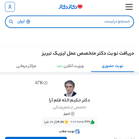
ایران
دریافت نوبت دکتر متخصص عمل لیزیک تبریز
نوبت حضوری
ویزیت آنلاین
مراکز درمانی
جدید
67K
دکتر حکیم الـله قلم آرا
تخصص چشم‌پزشکی
تبریز
٪78‌‌‌
توصیه شده
4.67
(از 20 نفر)
نوبت مطب