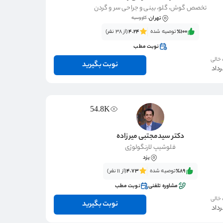
تخصص گوش، گلو، بینی و جراحی سر و گردن
تهران
، کاووسیه
٪100‌‌‌
توصیه شده
4.24
(از 38 نفر)
نوبت مطب
 خالی
نوبت بگیرید
54.8K
دکتر سیدمجتبی میرزاده
فلوشیپ لارنگولوژی
یزد
٪89‌‌‌
توصیه شده
4.73
(از 11 نفر)
مشاوره تلفنی
نوبت مطب
 خالی
نوبت بگیرید