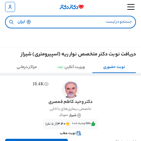
ایران
دریافت نوبت دکتر متخصص نوار ریه (اسپیرومتری) شیراز
نوبت حضوری
ویزیت آنلاین
مراکز درمانی
جدید
18.4K
دکتر وحید کاظم قمصری
تخصص بیماری‌های داخلی
شیراز
، صورتگر
٪60‌‌‌
توصیه شده
3.40
(از 5 نفر)
نوبت مطب