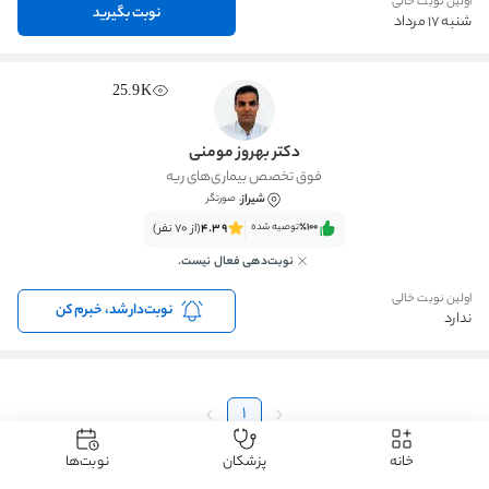
اولین نوبت خالی
نوبت بگیرید
شنبه 17 مرداد
25.9K
دکتر بهروز مومنی
فوق تخصص بیماری‌های ریه
شیراز
، صورتگر
٪100‌‌‌
توصیه شده
4.39
(از 70 نفر)
نوبت‌دهی فعال نیست.
اولین نوبت خالی
نوبت‌دار شد، خبرم کن
ندارد
1
خانه
پزشکان
نوبت‌ها
دکتردکتر
دکتر ریه
دکتر نوار ریه (اسپیرومتری)
دکتر نوار ریه (اسپیرومتری) شیراز