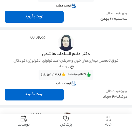
نوبت مطب
اولین نوبت خالی
نوبت بگیرید
سه‌شنبه 20 بهمن
60.3K
دکتر اعظم السادات هاشمی
فوق تخصص بیماری‌های خون و سرطان (هماتولوژی انکولوژی) کودکان
یزد
، عدالت
٪38‌‌‌
توصیه شده
3.86
(از 57 نفر)
نوبت مطب
اولین نوبت خالی
نوبت بگیرید
دوشنبه 19 مرداد
42.9K
خانه
پزشکان
نوبت‌ها