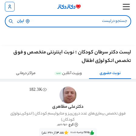
ایران
لیست دکتر سرطان کودکان ؛ نوبت اینترنتی متخصص و فوق
تخصص انکولوژی اطفال
نوبت حضوری
ویزیت آنلاین
مراکز درمانی
جدید
182.3K
دکتر علی مظاهری
فوق تخصص بیماری‌های غدد درون‌ریز و متابولیسم کودکان (اندوکرینولوژی
کودکان)
کرج
، جهانشهر
٪75‌‌‌
توصیه شده
3.88
(از 320 نفر)