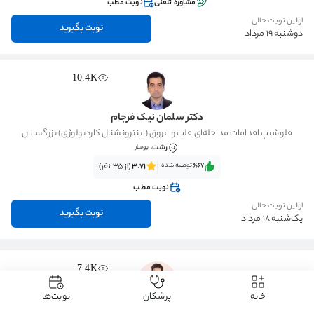
مشاوره تلفنی
نوبت مطب
اولین نوبت خالی
نوبت بگیرید
دوشنبه 19 مرداد
10.4K
دکتر سلمان نیک فرجام
فلوشیپ اقدامات مداخله‌ای قلب و عروق (اینترونشنال کاردیولوژی) بزرگسالان
رشت
، بوسار
٪67‌‌‌
توصیه شده
3.71
(از 35 نفر)
نوبت مطب
اولین نوبت خالی
نوبت بگیرید
یک‌شنبه 18 مرداد
7.4K
خانه
پزشکان
نوبت‌ها
دکتر شاهین رحیمی جنبه سرایی