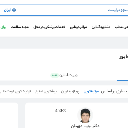
ایران
هی مطب
مشاوره آنلاین
مراکز درمانی
خدمات پزشکی در محل
مجله سلامت
برای
بور
ویزیت آنلاین
جدید
 سازی بر اساس
مرتبط‌ترین
پربازدیدترین
بیشترین امتیاز
نزدیک‌ترین نوبت خالی
450
دکتر پوریا مهربان