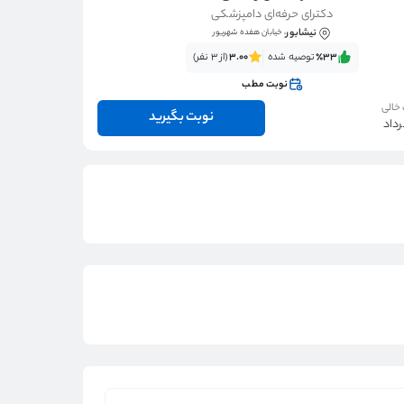
دکترای حرفه‌ای دامپزشکی
نیشابور
، خیابان هفده شهریور
٪33‌‌‌
توصیه شده
3.00
(از 3 نفر)
نوبت مطب
 خالی
نوبت بگیرید