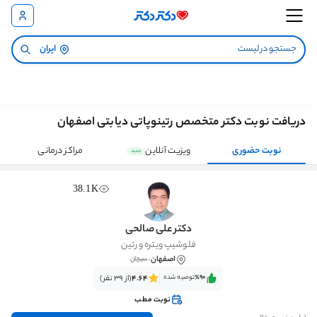
ایران
دریافت نوبت دکتر متخصص رتینوپاتی دیابتی اصفهان
نوبت حضوری
ویزیت آنلاین
مراکز درمانی
جدید
38.1K
دکتر علی صالحی
فلوشیپ ویتره و رتین
اصفهان
، سیچان
٪90‌‌‌
توصیه شده
4.64
(از 39 نفر)
نوبت مطب