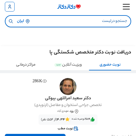
ایران
دریافت نوبت دکتر متخصص شکستگی پا
نوبت حضوری
ویزیت آنلاین
مراکز درمانی
جدید
286K
دکتر سعید امراللهی بیوکی
تخصص جراحی استخوان و مفاصل (ارتوپدی)
یزد
، مهدی آباد
٪89‌‌‌
توصیه شده
4.34
(از 554 نفر)
نوبت مطب