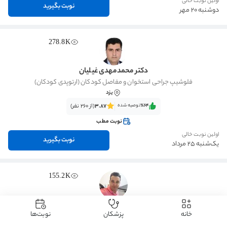
اولین نوبت خالی
نوبت بگیرید
دوشنبه 20 مهر
278.8K
دکتر محمدمهدی غیلیان
فلوشیپ جراحی استخوان و مفاصل کودکان (ارتوپدی کودکان)
یزد
٪64‌‌‌
توصیه شده
3.87
(از 260 نفر)
نوبت مطب
اولین نوبت خالی
نوبت بگیرید
یک‌شنبه 25 مرداد
155.2K
دکتر علی حسین پور فیضی
خانه
پزشکان
نوبت‌ها
تخصص جراحی استخوان و مفاصل (ارتوپدی)
اصفهان
، باغ زرشک