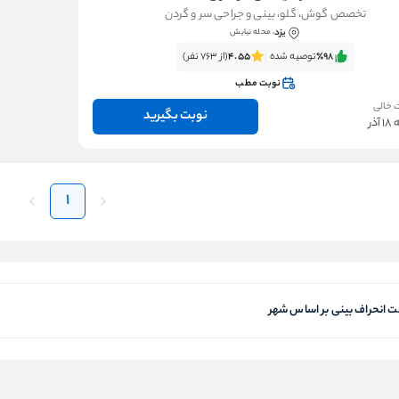
تخصص گوش، گلو، بینی و جراحی سر و گردن
یزد
، محله نیایش
٪98‌‌‌
توصیه شده
4.55
(از 763 نفر)
نوبت مطب
 خالی
نوبت بگیرید
ذر
1
 انحراف بینی بر اساس شهر