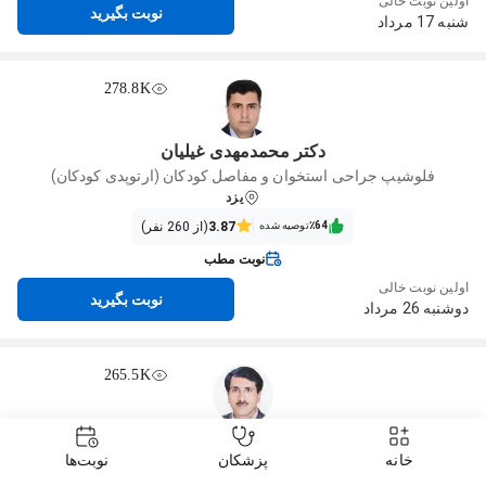
اولین نوبت خالی
نوبت بگیرید
شنبه 17 مرداد
278.8K
دکتر محمدمهدی غیلیان
فلوشیپ جراحی استخوان و مفاصل کودکان (ارتوپدی کودکان)
یزد
٪64‌‌‌
توصیه شده
3.87
(از 260 نفر)
نوبت مطب
اولین نوبت خالی
نوبت بگیرید
دوشنبه 26 مرداد
265.5K
دکتر رحیم محمد تقی نژاد
خانه
پزشکان
نوبت‌ها
تخصص جراحی استخوان و مفاصل (ارتوپدی)
یزد
، حنا