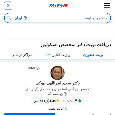
ایران
دریافت نوبت دکتر متخصص اسکولیوز
نوبت حضوری
ویزیت آنلاین
مراکز درمانی
جدید
286K
دکتر سعید امراللهی بیوکی
تخصص جراحی استخوان و مفاصل (ارتوپدی)
یزد
، مهدی آباد
٪89‌‌‌
توصیه شده
4.34
(از 554 نفر)
نوبت مطب