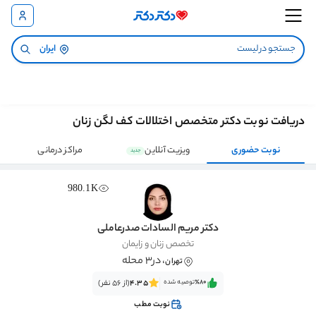
ایران
دریافت نوبت دکتر متخصص اختلالات کف لگن زنان
نوبت حضوری
ویزیت آنلاین
مراکز درمانی
جدید
980.1K
دکتر مریم السادات صدرعاملی
تخصص زنان و زایمان
، در3 محله
تهران
٪80‌‌‌
توصیه شده
4.35
(از 56 نفر)
نوبت مطب