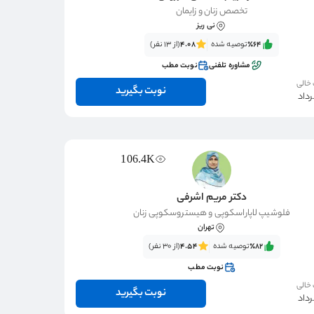
تخصص زنان و زایمان
نی ریز
٪64‌‌‌
توصیه شده
4.08
(از 13 نفر)
مشاوره تلفنی
نوبت مطب
 خالی
نوبت بگیرید
106.4K
دکتر مریم اشرفی
فلوشیپ لاپاراسکوپی و هیستروسکوپی زنان
تهران
٪82‌‌‌
توصیه شده
4.54
(از 30 نفر)
نوبت مطب
 خالی
نوبت بگیرید