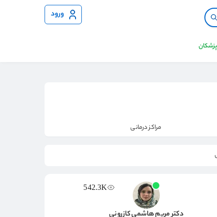
ورود
 پزشکان
مراکز درمانی
542.3K
دکتر مریم هاشمی کازرونی