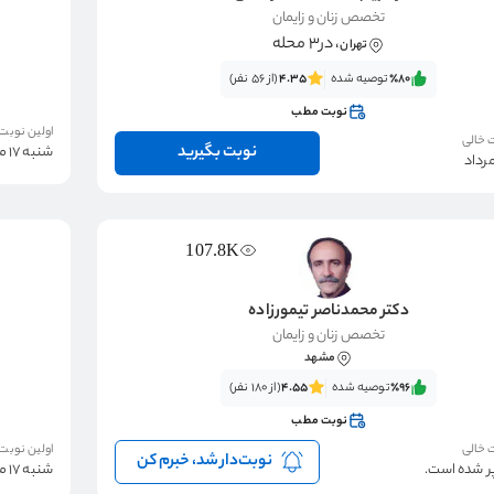
تخصص زنان و زایمان
، در3 محله
تهران
٪80‌‌‌
توصیه شده
4.35
(از 56 نفر)
نوبت مطب
اولین نوبت
 خالی
نوبت بگیرید
شنبه 17 مرداد
107.8K
دکتر محمدناصر تیمورزاده
تخصص زنان و زایمان
مشهد
٪96‌‌‌
توصیه شده
4.55
(از 180 نفر)
نوبت مطب
 خالی
اولین نوبت
نوبت‌دار شد، خبرم کن
پر شده است.
شنبه 17 مرداد