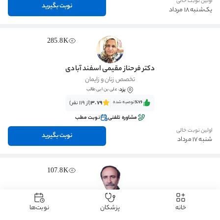
اولین نوبت خالی
نوبت بگیرید
یک‌شنبه 18 مرداد
285.8K
دکتر فرحناز مقیمی اسفند آبادی
تخصص زنان و زایمان
یزد
، علی بن ابی طالب
٪76‌‌‌
توصیه شده
3.79
(از 119 نفر)
مشاوره تلفنی
نوبت مطب
اولین نوبت خالی
نوبت بگیرید
شنبه 17 مرداد
107.8K
دکتر محمدناصر تیمورزاده
خانه
پزشکان
نوبت‌ها
تخصص زنان و زایمان
مشهد