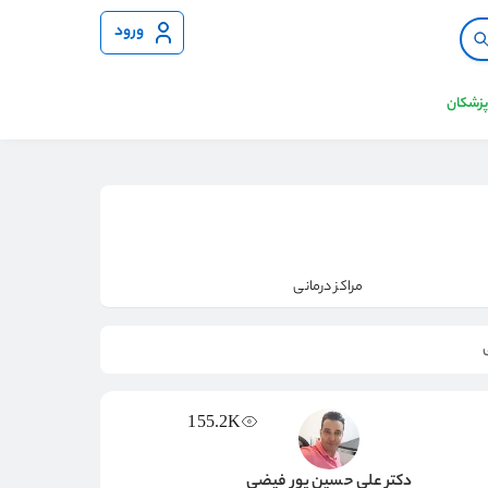
ورود
 پزشکان
مراکز درمانی
155.2K
دکتر علی حسین پور فیضی