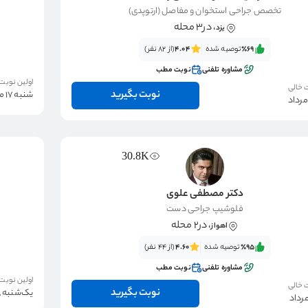
تخصص جراحی استخوان و مفاصل (ارتوپدی)
، در3 محله
یزد
٪69‌‌‌
توصیه شده
4.04
(از 82 نفر)
مشاوره تلفنی
نوبت مطب
اولین نوبت
 خالی
نوبت بگیرید
شنبه 17 مرداد
30.8K
دکتر مصطفی علوی
فلوشیپ جراحی دست
، در2 محله
اهواز
٪95‌‌‌
توصیه شده
4.60
(از 44 نفر)
مشاوره تلفنی
نوبت مطب
اولین نوبت
 خالی
نوبت بگیرید
یک‌شنبه 18 مرداد