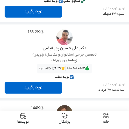
مشاوره تلفنی
نوبت مطب
اولین نوبت خالی
نوبت بگیرید
شنبه 24 مرداد
155.2K
دکتر علی حسین پور فیضی
تخصص جراحی استخوان و مفاصل (ارتوپدی)
اصفهان
، باغ زرشک
٪93‌‌‌
توصیه شده
4.31
(از 845 نفر)
نوبت مطب
اولین نوبت خالی
نوبت بگیرید
سه‌شنبه 20 مرداد
144K
خانه
پزشکان
نوبت‌ها
دکتر رضا بهادر