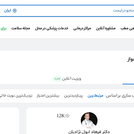
ایران
هی مطب
مشاوره آنلاین
مراکز درمانی
خدمات پزشکی در محل
مجله سلامت
برای
از
ویزیت آنلاین
جدید
 سازی بر اساس
مرتبط‌ترین
پربازدیدترین
بیشترین امتیاز
نزدیک‌ترین نوبت خالی
12K
دکتر فرهاد ابول نژادیان