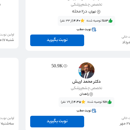
تخصص چشم‌پزشکی
ف
، در2 محله
تهران
٪83‌‌‌
توصیه شده
4.40
(از 33 نفر)
نوبت مطب
اولین نوبت
 خالی
نوبت بگیرید
شنبه 17 مرداد
50.9K
دکتر محمد اریش
تخصص چشم‌پزشکی
زاهدان
٪61‌‌‌
توصیه شده
4.35
(از 79 نفر)
نوبت مطب
 خالی
اولین نوبت
نوبت بگیرید
سه‌شنبه 27 مرداد