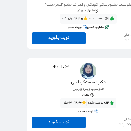
لوشیپ چشم‌پزشکی کودکان و انحراف چشم (استرابیسم)
شیراز
، صورتگر
٪91‌‌‌
توصیه شده
4.35
(از 59 نفر)
مشاوره تلفنی
نوبت مطب
 خالی
نوبت بگیرید
46.1K
دکتر عصمت کرباسی
فلوشیپ ویتره و رتین
کرمان
٪94‌‌‌
توصیه شده
4.60
(از 94 نفر)
نوبت مطب
 خالی
نوبت بگیرید