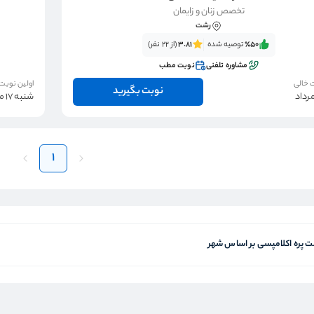
تخصص زنان و زایمان
رشت
٪50‌‌‌
توصیه شده
3.81
(از 22 نفر)
مشاوره تلفنی
نوبت مطب
 خالی
اولین نوبت
نوبت بگیرید
شنبه 17 مرداد
1
 پره اکلامپسی بر اساس شهر