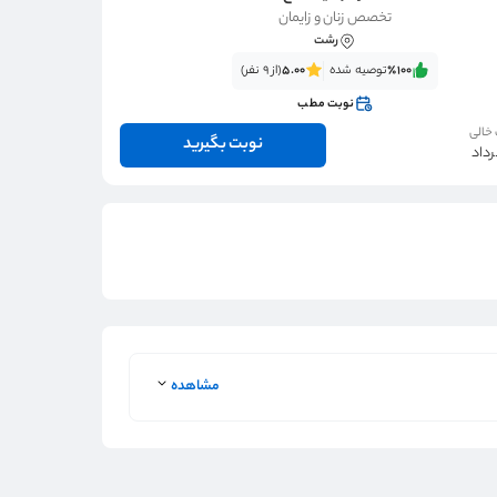
تخصص زنان و زایمان
رشت
٪100‌‌‌
توصیه شده
5.00
(از 9 نفر)
نوبت مطب
 خالی
نوبت بگیرید
مشاهده