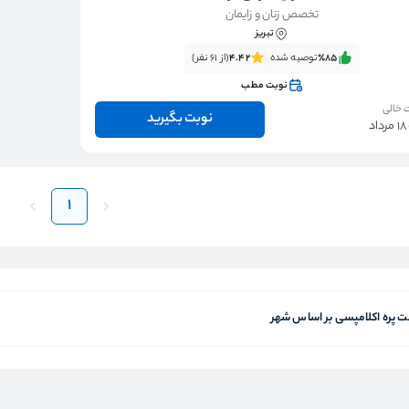
تخصص زنان و زایمان
تبریز
٪85‌‌‌
توصیه شده
4.42
(از 61 نفر)
نوبت مطب
 خالی
نوبت بگیرید
د
1
 پره اکلامپسی بر اساس شهر