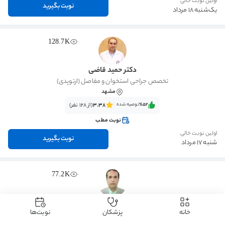
اولین نوبت خالی
نوبت بگیرید
یک‌شنبه 18 مرداد
128.7K
دکتر حمید قاضی
تخصص جراحی استخوان و مفاصل (ارتوپدی)
مشهد
٪52‌‌‌
توصیه شده
3.38
(از 128 نفر)
نوبت مطب
اولین نوبت خالی
نوبت بگیرید
شنبه 17 مرداد
77.2K
دکتر محمدتقی پیوندی
خانه
پزشکان
نوبت‌ها
فلوشیپ جراحی ستون فقرات
مشهد
، جنت