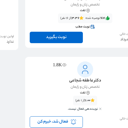
تخصص زنان و زایمان
تفت
٪71‌‌‌
توصیه شده
3.36
(از 16 نفر)
نوبت مطب
 خالی
نوبت بگیرید
اولین نوبت
ندارد
1.8K
دکتر عاطفه شجاعی
تخصص زنان و زایمان
تفت
1.00
(از 1 نفر)
نوبت‌دهی فعال نیست.
 خالی
فعال شد، خبرم کن