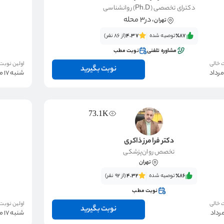
دکترای تخصصی (Ph.D) روانشناسی
، در3 محله
تهران
٪87‌‌‌
توصیه شده
4.37
(از 86 نفر)
مشاوره تلفنی
نوبت مطب
 خالی
اولین نوبت
نوبت بگیرید
شنبه 17 مرداد
73.1K
دکتر فرامرز ذاکری
تخصص روان‌پزشکی
تهران
٪86‌‌‌
توصیه شده
4.32
(از 92 نفر)
نوبت مطب
 خالی
اولین نوبت
نوبت بگیرید
شنبه 17 مرداد