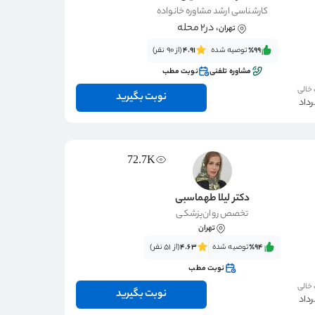
کارشناسی ارشد مشاوره خانواده
، در2 محله
تهران
٪99‌‌‌
توصیه شده
4.91
(از 90 نفر)
مشاوره تلفنی
نوبت مطب
 خالی
نوبت بگیرید
72.7K
دکتر لیلا طهماسبی
تخصص روان‌پزشکی
تهران
٪94‌‌‌
توصیه شده
4.63
(از 51 نفر)
نوبت مطب
 خالی
نوبت بگیرید