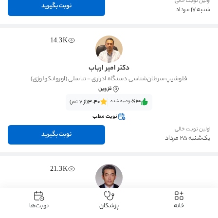
اولین نوبت خالی
نوبت بگیرید
شنبه 17 مرداد
14.3K
دکتر امیر ارباب
فلوشیپ سرطان‌شناسی دستگاه ادراری - تناسلی (اوروانکولوژی)
قزوین
٪100‌‌‌
توصیه شده
3.40
(از 7 نفر)
نوبت مطب
اولین نوبت خالی
نوبت بگیرید
یک‌شنبه 25 مرداد
21.3K
دکتر مسعود عبادی فرد آذر
خانه
پزشکان
نوبت‌ها
تخصص جراحی کلیه، مجاری ادراری و تناسلی (اورولوژی)
قزوین
، بلوار شمالی