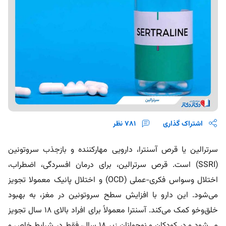
اشتراک گذاری
781
نظر
سرترالین یا قرص آسنترا، دارویی مهارکننده‌ و بازجذب سروتونین
(SSRI) است. قرص سرترالین، برای درمان افسردگی، اضطراب،
اختلال وسواس فکری-عملی (OCD) و اختلال پانیک معمولا تجویز
می‌شود. این دارو با افزایش سطح سروتونین در مغز، به بهبود
خلق‌وخو کمک می‌کند. آسنترا معمولاً برای افراد بالای ۱۸ سال تجویز
می‌شود و در کودکان و نوجوانان زیر ۱۸ سال، فقط در شرایط خاص و