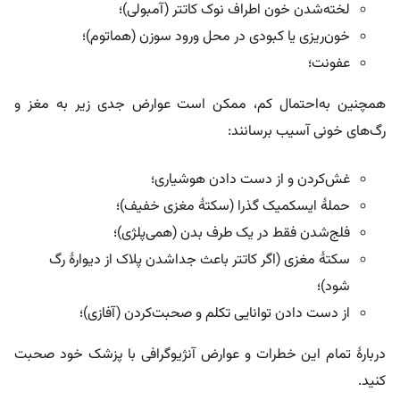
لخته‌شدن خون اطراف نوک کاتتر (آمبولی)؛
خون‌ریزی یا کبودی در محل ورود سوزن (هماتوم)؛
عفونت؛
همچنین به‌احتمال کم، ممکن است عوارض جدی زیر به مغز و
رگ‌های خونی آسیب برسانند:
غش‌کردن و از دست دادن هوشیاری؛
حملۀ ایسکمیک گذرا (سکتۀ مغزی خفیف)؛
فلج‌شدن فقط در یک طرف بدن (همی‌پلژی)؛
سکتۀ مغزی (اگر کاتتر باعث جداشدن پلاک از دیوارۀ رگ
شود)؛
از دست دادن توانایی تکلم و صحبت‌کردن (آفازی)؛
دربارۀ تمام این خطرات و عوارض آنژیوگرافی با پزشک خود صحبت
کنید.