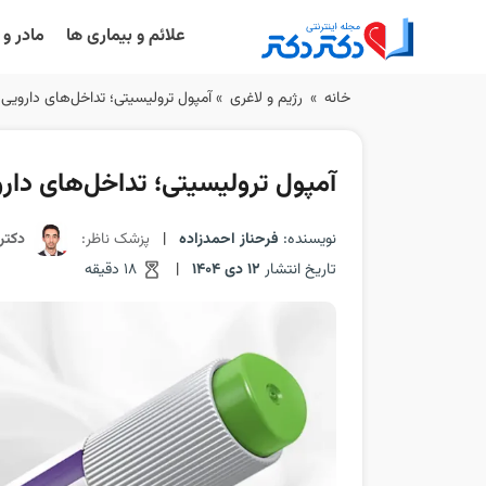
علائم و بیماری ها
مادر و
Ski
خانه
»
رژیم و لاغری
»
آمپول ترولیسیتی؛ تداخل‌های دارویی 
t
conten
آمپول ترولیسیتی؛ تداخل‌های دارو
نویسنده:
فرحناز احمدزاده
|
پزشک ناظر:
دکتر
تاریخ انتشار
12 دی 1404
|
18 دقیقه