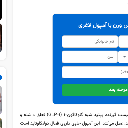
وزن با آمپول لاغری
مرحله بعد
داروی ترولیسیتی به دسته‌ای از داروها به‌نام آگونیست گیرنده‌ پپتید شبه گلوکاگون-۱ (GLP-1) تعلق داشته و
د، عمل می‌کند. این آمپول حاوی داروی فعال دولاگلوتاید است