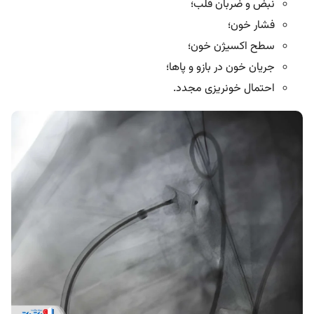
نبض و ضربان قلب؛
فشار خون؛
سطح اکسیژن خون؛
جریان خون در بازو و پاها؛
احتمال خونریزی مجدد.