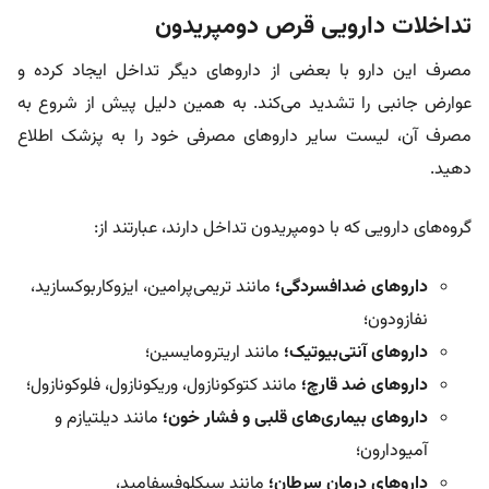
تداخلات دارویی قرص دومپریدون
مصرف این دارو با بعضی از داروهای دیگر تداخل ایجاد کرده و
عوارض جانبی را تشدید می‌کند. به همین دلیل پیش از شروع به
مصرف آن، لیست سایر داروهای مصرفی خود را به پزشک اطلاع
دهید.
گروه‌های دارویی که با دومپریدون تداخل دارند، عبارتند از:
داروهای ضدافسردگی؛
مانند تریمی‌پرامین، ایزوکاربوکسازید،
نفازودون؛
داروهای آنتی‌بیوتیک‌؛
مانند اریترومایسین؛
داروهای ضد قارچ؛
مانند کتوکونازول، وریکونازول، فلوکونازول؛
داروهای بیماری‌های قلبی و فشار خون؛
مانند دیلتیازم و
آمیودارون؛
داروهای درمان سرطان؛
مانند سیکلوفسفامید،