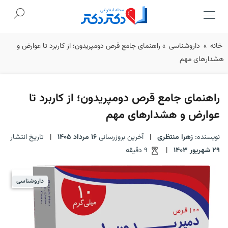
Ski
خانه
»
داروشناسی
»
راهنمای جامع قرص دومپریدون؛ از کاربرد تا عوارض و
t
هشدارهای مهم
conten
راهنمای جامع قرص دومپریدون؛ از کاربرد تا
عوارض و هشدارهای مهم
نویسنده:
زهرا منتظری
|
آخرین بروزرسانی
16 مرداد 1405
|
تاریخ انتشار
29 شهریور 1403
|
9 دقیقه
داروشناسی