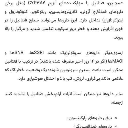
همچنین، فنتانیل با مهارکننده‌های آنزیم CYP3A4 (مثل برخی
داروهای ضدقارچ آزولی، کلاریترومایسین، ریتوناویر، کتوکونازول و
ایتراکونازول) تداخل دارد. این داروها می‌توانند سطح فنتانیل را در
خون افزایش دهند و خطر بروز سرکوب تنفسی شدید و مرگبار را بالا
ببرند.
ازسوی‌دیگر، داروهای سروتونرژیک مانند SSRIها، SNRIها و
MAOIها (اگر در ۱۴ روز اخیر مصرف شده باشند) در ترکیب با فنتانیل
ممکن است باعث سندرم سروتونین شوند؛ یک وضعیت خطرناک که
علائمی مانند بی‌قراری، لرزش، تب بالا و اختلال هوشیاری دارد.
سایر داروها نیز ممکن است اثرات آرام‌بخش فنتانیل را تشدید کنند
ازجمله:
برخی داروهای پارکینسون؛
داروهای ضدافسردگی؛