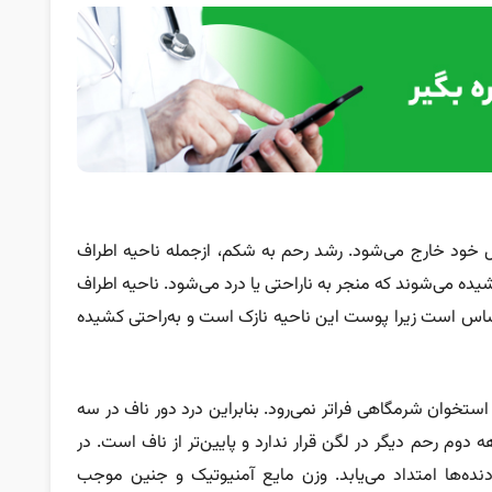
ل خود خارج می‌شود. رشد رحم به شکم، ازجمله ناحیه اطراف
ده می‌شوند که منجر به ناراحتی یا درد می‌شود. ناحیه اطراف
ساس است زیرا پوست این ناحیه نازک است و به‌راحتی کشیده
تخوان شرمگاهی فراتر نمی‌رود. بنابراین درد دور ناف در سه
 دوم رحم دیگر در لگن قرار ندارد و پایین‌تر از ناف است. در
نده‌ها امتداد می‌یابد. وزن مایع آمنیوتیک و جنین موجب