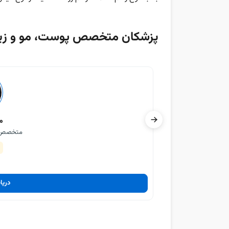
پزشکان متخصص پوست، مو و زیب
م
متخصص پ
دریا