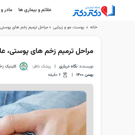
علائم و بیماری ها
مادر و
Ski
خانه
»
پوست، مو و زیبایی
»
مراحل ترمیم زخم های پوستی،
t
conten
مراحل ترمیم زخم های پوستی، عل
نویسنده:
نگاه درباری
|
پزشک ناظر:
کلینیک زخ
بهمن 1400
|
6 دقیقه