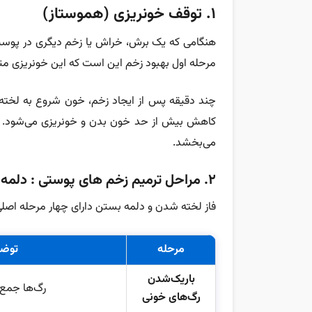
۱. توقف خونریزی (هموستاز)
هنگامی که یک برش، خراش یا زخم دیگری در پوست 
مرحله اول بهبود زخم این است که این خونریزی مت
چند دقیقه پس از ایجاد زخم، خون شروع به لخته 
کاهش بیش از حد خون بدن و خونریزی می‌شود. ل
می‌بخشد.
۲. مراحل ترمیم زخم های پوستی : دلمه بستن زخم و لخته شدن
فاز لخته شدن و دلمه بستن دارای چهار مرحله اصل
مرحله
توض
باریک‌شدن
رگ‌ها جمع 
رگ‌های خونی