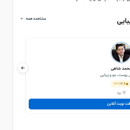
ایی
مشاهده همه
حمد شاهی
وست، مو و زیبایی
3,9
(904)
یزد
فت نوبت آنلاین