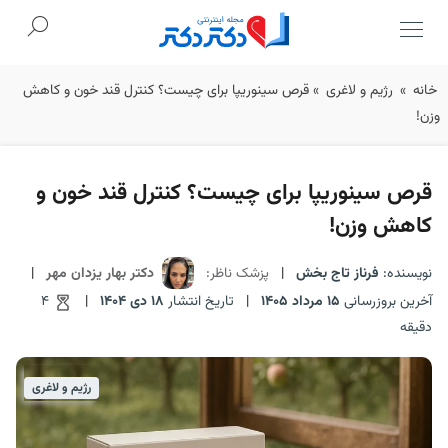
Ski
خانه
»
رژیم و لاغری
»
قرص سینوریپا برای چیست؟ کنترل قند خون و کاهش
t
وزن!
conten
قرص سینوریپا برای چیست؟ کنترل قند خون و
کاهش وزن!
نویسنده:
فرناز تاج بخش
|
پزشک ناظر:
دکتر بهار یزدان مهر
|
آخرین بروزرسانی
15 مرداد 1405
|
تاریخ انتشار
18 دی 1404
|
4
دقیقه
رژیم و لاغری